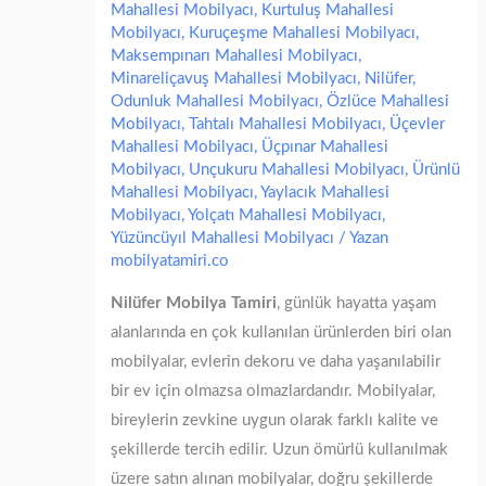
Mahallesi Mobilyacı
,
Kurtuluş Mahallesi
Mobilyacı
,
Kuruçeşme Mahallesi Mobilyacı
,
Maksempınarı Mahallesi Mobilyacı
,
Minareliçavuş Mahallesi Mobilyacı
,
Nilüfer
,
Odunluk Mahallesi Mobilyacı
,
Özlüce Mahallesi
Mobilyacı
,
Tahtalı Mahallesi Mobilyacı
,
Üçevler
Mahallesi Mobilyacı
,
Üçpınar Mahallesi
Mobilyacı
,
Unçukuru Mahallesi Mobilyacı
,
Ürünlü
Mahallesi Mobilyacı
,
Yaylacık Mahallesi
Mobilyacı
,
Yolçatı Mahallesi Mobilyacı
,
Yüzüncüyıl Mahallesi Mobilyacı
/ Yazan
mobilyatamiri.co
Nilüfer Mobilya Tamiri
, günlük hayatta yaşam
alanlarında en çok kullanılan ürünlerden biri olan
mobilyalar, evlerin dekoru ve daha yaşanılabilir
bir ev için olmazsa olmazlardandır. Mobilyalar,
bireylerin zevkine uygun olarak farklı kalite ve
şekillerde tercih edilir. Uzun ömürlü kullanılmak
üzere satın alınan mobilyalar, doğru şekillerde