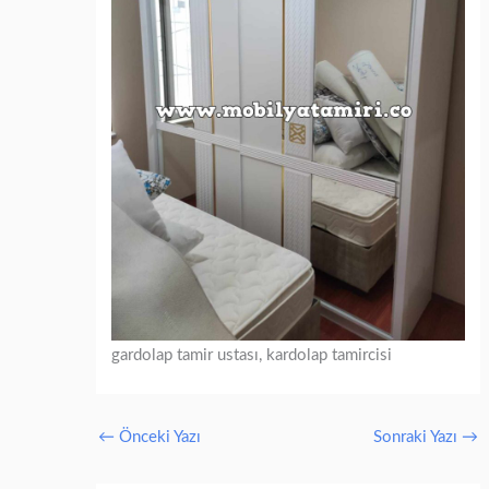
gardolap tamir ustası, kardolap tamircisi
←
Önceki Yazı
Sonraki Yazı
→