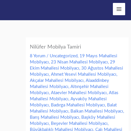
İçeriğe
Main
atla
Men
Nilüfer Mobilya Tamiri
8 Yorum
/
Uncategorized
,
19 Mayıs Mahallesi
Mobilyacı
,
23 Nisan Mahallesi Mobilyacı
,
29
Ekim Mahallesi Mobilyacı
,
30 Ağustos Mahallesi
Mobilyacı
,
Ahmet Yesevi Mahallesi Mobilyacı
,
Akçalar Mahallesi Mobilyacı
,
Alaaddinbey
Mahallesi Mobilyacı
,
Altınşehir Mahallesi
Mobilyacı
,
Ataevler Mahallesi Mobilyacı
,
Atlas
Mahallesi Mobilyacı
,
Ayvaköy Mahallesi
Mobilyacı
,
Badırga Mahallesi Mobilyacı
,
Balat
Mahallesi Mobilyacı
,
Balkan Mahallesi Mobilyacı
,
Barış Mahallesi Mobilyacı
,
Başköy Mahallesi
Mobilyacı
,
Beşevler Mahallesi Mobilyacı
,
Büyükbalıklı Mahallesi Mobilyacı
,
Çalı Mahallesi