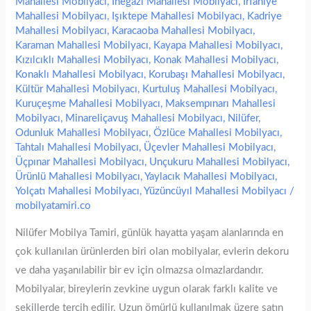
Mahallesi Mobilyacı
,
İnegazi Mahallesi Mobilyacı
,
İrfaniye
Mahallesi Mobilyacı
,
Işıktepe Mahallesi Mobilyacı
,
Kadriye
Mahallesi Mobilyacı
,
Karacaoba Mahallesi Mobilyacı
,
Karaman Mahallesi Mobilyacı
,
Kayapa Mahallesi Mobilyacı
,
Kızılcıklı Mahallesi Mobilyacı
,
Konak Mahallesi Mobilyacı
,
Konaklı Mahallesi Mobilyacı
,
Korubaşı Mahallesi Mobilyacı
,
Kültür Mahallesi Mobilyacı
,
Kurtuluş Mahallesi Mobilyacı
,
Kuruçeşme Mahallesi Mobilyacı
,
Maksempınarı Mahallesi
Mobilyacı
,
Minareliçavuş Mahallesi Mobilyacı
,
Nilüfer
,
Odunluk Mahallesi Mobilyacı
,
Özlüce Mahallesi Mobilyacı
,
Tahtalı Mahallesi Mobilyacı
,
Üçevler Mahallesi Mobilyacı
,
Üçpınar Mahallesi Mobilyacı
,
Unçukuru Mahallesi Mobilyacı
,
Ürünlü Mahallesi Mobilyacı
,
Yaylacık Mahallesi Mobilyacı
,
Yolçatı Mahallesi Mobilyacı
,
Yüzüncüyıl Mahallesi Mobilyacı
/
mobilyatamiri.co
Nilüfer Mobilya Tamiri, günlük hayatta yaşam alanlarında en
çok kullanılan ürünlerden biri olan mobilyalar, evlerin dekoru
ve daha yaşanılabilir bir ev için olmazsa olmazlardandır.
Mobilyalar, bireylerin zevkine uygun olarak farklı kalite ve
şekillerde tercih edilir. Uzun ömürlü kullanılmak üzere satın