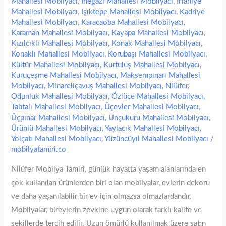
Mahallesi Mobilyacı
,
İnegazi Mahallesi Mobilyacı
,
İrfaniye
Mahallesi Mobilyacı
,
Işıktepe Mahallesi Mobilyacı
,
Kadriye
Mahallesi Mobilyacı
,
Karacaoba Mahallesi Mobilyacı
,
Karaman Mahallesi Mobilyacı
,
Kayapa Mahallesi Mobilyacı
,
Kızılcıklı Mahallesi Mobilyacı
,
Konak Mahallesi Mobilyacı
,
Konaklı Mahallesi Mobilyacı
,
Korubaşı Mahallesi Mobilyacı
,
Kültür Mahallesi Mobilyacı
,
Kurtuluş Mahallesi Mobilyacı
,
Kuruçeşme Mahallesi Mobilyacı
,
Maksempınarı Mahallesi
Mobilyacı
,
Minareliçavuş Mahallesi Mobilyacı
,
Nilüfer
,
Odunluk Mahallesi Mobilyacı
,
Özlüce Mahallesi Mobilyacı
,
Tahtalı Mahallesi Mobilyacı
,
Üçevler Mahallesi Mobilyacı
,
Üçpınar Mahallesi Mobilyacı
,
Unçukuru Mahallesi Mobilyacı
,
Ürünlü Mahallesi Mobilyacı
,
Yaylacık Mahallesi Mobilyacı
,
Yolçatı Mahallesi Mobilyacı
,
Yüzüncüyıl Mahallesi Mobilyacı
/
mobilyatamiri.co
Nilüfer Mobilya Tamiri, günlük hayatta yaşam alanlarında en
çok kullanılan ürünlerden biri olan mobilyalar, evlerin dekoru
ve daha yaşanılabilir bir ev için olmazsa olmazlardandır.
Mobilyalar, bireylerin zevkine uygun olarak farklı kalite ve
şekillerde tercih edilir. Uzun ömürlü kullanılmak üzere satın