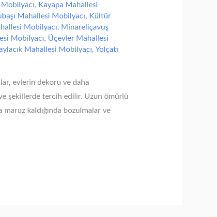
 Mobilyacı
,
Kayapa Mahallesi
başı Mahallesi Mobilyacı
,
Kültür
allesi Mobilyacı
,
Minareliçavuş
esi Mobilyacı
,
Üçevler Mahallesi
aylacık Mahallesi Mobilyacı
,
Yolçatı
lar, evlerin dekoru ve daha
ve şekillerde tercih edilir. Uzun ömürlü
ra maruz kaldığında bozulmalar ve