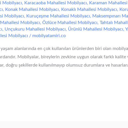
i Mobilyacı
,
Karacaoba Mahallesi Mobilyacı
,
Karaman Mahallesi
cı
,
Konak Mahallesi Mobilyacı
,
Konaklı Mahallesi Mobilyacı
,
Koru
si Mobilyacı
,
Kuruçeşme Mahallesi Mobilyacı
,
Maksempınarı Mah
Mahallesi Mobilyacı
,
Özlüce Mahallesi Mobilyacı
,
Tahtalı Mahall
cı
,
Unçukuru Mahallesi Mobilyacı
,
Ürünlü Mahallesi Mobilyacı
,
Y
lesi Mobilyacı
/
mobilyatamiri.co
 yaşam alanlarında en çok kullanılan ürünlerden biri olan mobilya
ardandır. Mobilyalar, bireylerin zevkine uygun olarak farklı kalite 
lar, doğru şekillerde kullanılmayıp olumsuz durumlara ve hasarla