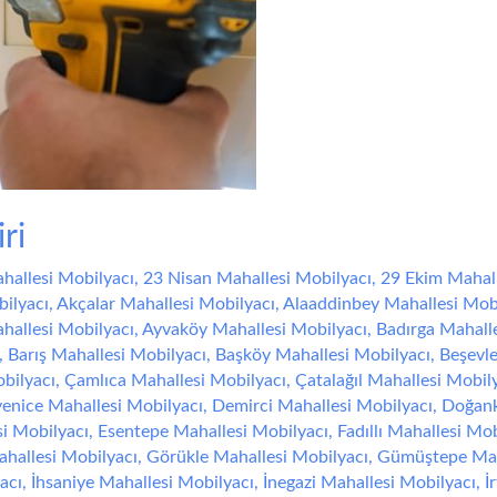
ri
hallesi Mobilyacı
,
23 Nisan Mahallesi Mobilyacı
,
29 Ekim Mahall
ilyacı
,
Akçalar Mahallesi Mobilyacı
,
Alaaddinbey Mahallesi Mob
hallesi Mobilyacı
,
Ayvaköy Mahallesi Mobilyacı
,
Badırga Mahall
,
Barış Mahallesi Mobilyacı
,
Başköy Mahallesi Mobilyacı
,
Beşevle
bilyacı
,
Çamlıca Mahallesi Mobilyacı
,
Çatalağıl Mahallesi Mobil
enice Mahallesi Mobilyacı
,
Demirci Mahallesi Mobilyacı
,
Doğank
si Mobilyacı
,
Esentepe Mahallesi Mobilyacı
,
Fadıllı Mahallesi Mob
ahallesi Mobilyacı
,
Görükle Mahallesi Mobilyacı
,
Gümüştepe Mah
acı
,
İhsaniye Mahallesi Mobilyacı
,
İnegazi Mahallesi Mobilyacı
,
İ