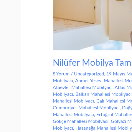
Nilüfer Mobilya Tami
8 Yorum
/
Uncategorized
,
19 Mayıs Ma
Mobilyacı
,
Ahmet Yesevi Mahallesi Mob
Ataevler Mahallesi Mobilyacı
,
Atlas Ma
Mobilyacı
,
Balkan Mahallesi Mobilyacı
Mahallesi Mobilyacı
,
Çalı Mahallesi Mo
Cumhuriyet Mahallesi Mobilyacı
,
Dağy
Mahallesi Mobilyacı
,
Ertuğrul Mahalle
Gökçe Mahallesi Mobilyacı
,
Gölyazı M
Mobilyacı
,
Hasanağa Mahallesi Mobily