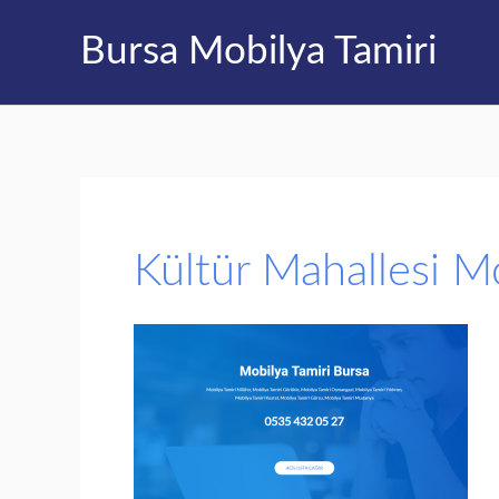
İçeriğe
Bursa Mobilya Tamiri
atla
Kültür Mahallesi M